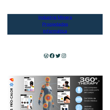
Industria Minera
Propiedades
Informática
WordPress
Facebook
Twitter
Instagram