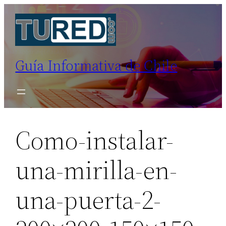
Saltar
al
contenido
Guía Informativa de Chile
Como-instalar-
una-mirilla-en-
una-puerta-2-