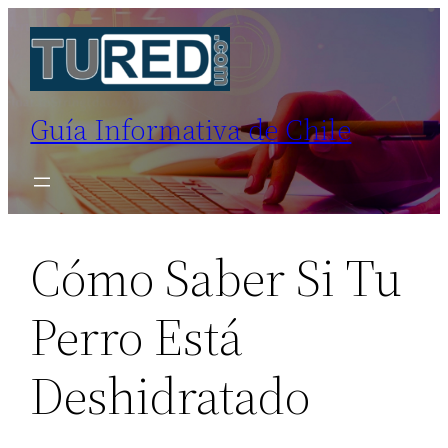
Saltar
al
contenido
Guía Informativa de Chile
Cómo Saber Si Tu
Perro Está
Deshidratado