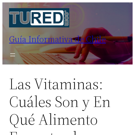
Saltar
al
contenido
Guía Informativa de Chile
Las Vitaminas:
Cuáles Son y En
Qué Alimento