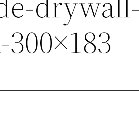
de-drywall-
a-300×183