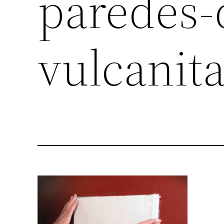
paredes-
vulcanit