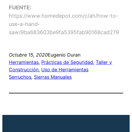
FUENTE:
https://www.homedepot.com/c/ah/how-to-
use-a-hand-
saw/9ba683603be9fa5395fab90168cad279
Octubre 15, 2020
Eugenio Duran
Herramientas
, 
Prácticas de Seguridad
, 
Taller y
Construcción
, 
Uso de Herramientas
Serruchos
, 
Sierras Manuales