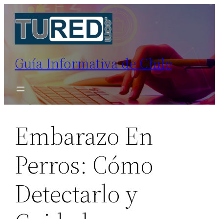
Saltar
al
contenido
Guía Informativa de Chile
Embarazo En
Perros: Cómo
Detectarlo y