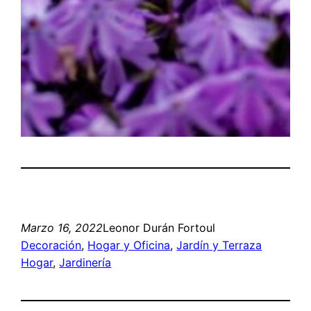
Marzo 16, 2022
Leonor Durán Fortoul
Decoración
, 
Hogar y Oficina
, 
Jardín y Terraza
Hogar
, 
Jardinería