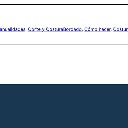
anualidades
, 
Corte y Costura
Bordado
, 
Cómo hacer
, 
Costur